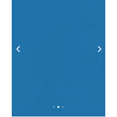
Repas de soutien 2024
Nous avons le plaisir de vous convier à
participer à notre traditionnel repas de
soutien qui se déroulera Le vendredi 27
septembre 2024 au restaurant « LE RIVAGE » à
Saint-Gingolph En cas de météo favorable, dès
15 heures, un équipage se tiendra à...
En savoir plus